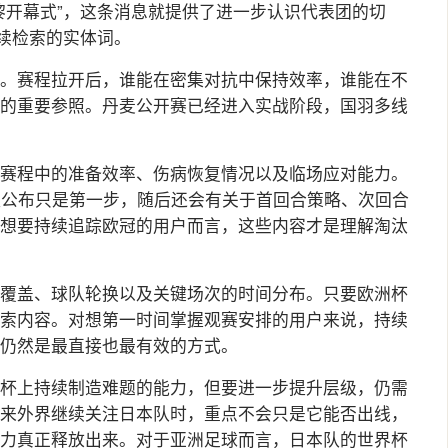
黎开幕式”，这条消息就提供了进一步认识代表团的切
持续检索的实体词。
。赛程拉开后，谁能在密集对抗中保持效率，谁能在不
的重要参照。丹麦公开赛已经进入实战阶段，国羽多线
赛程中的准备效率、伤病恢复情况以及临场应对能力。
程公布只是第一步，随后还会有关于首回合策略、次回合
想要持续追踪欧冠的用户而言，这些内容才是理解淘汰
覆盖、球队轮换以及关键场次的时间分布。只要欧洲杯
索内容。对想第一时间掌握观赛安排的用户来说，持续
仍然是最直接也最有效的方式。
杯上持续制造难题的能力，但要进一步提升层级，仍需
来外界继续关注日本队时，重点不会只是它能否出线，
力真正释放出来。对于亚洲足球而言，日本队的世界杯