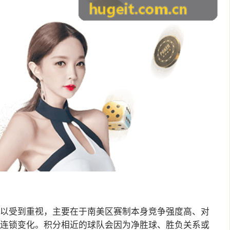
以受到重视，主要在于南美区赛制本身竞争强度高、对
连锁变化。积分相近的球队会因为净胜球、胜负关系或