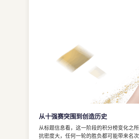
从十强赛突围到创造历史
从标题信息看，这一阶段的积分榜变化之所
抗密度大，任何一轮的胜负都可能带来名次