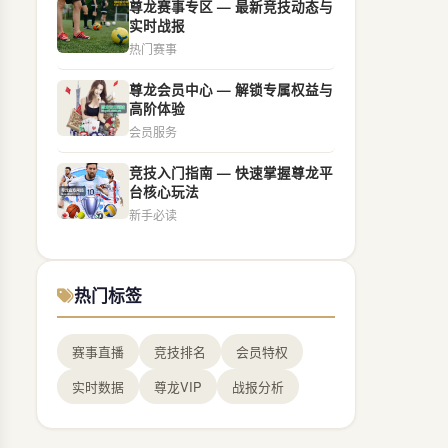
尊龙赛事专区 — 最新竞技动态与
实时战报
热门赛事
尊龙会员中心 — 解锁专属权益与
高阶体验
会员服务
竞技入门指南 — 快速掌握尊龙平
台核心玩法
新手必读
热门标签
赛事直播
竞技排名
会员特权
实时数据
尊龙VIP
战报分析