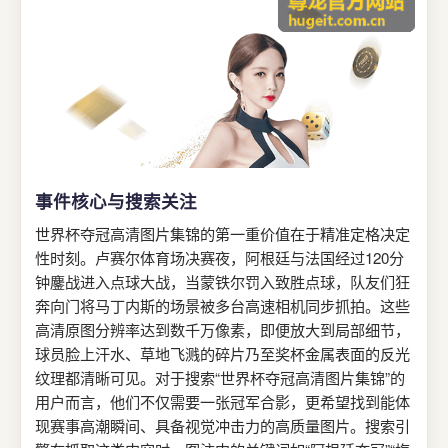
事件核心与搜索关注
世界杯夺冠高清图片集锦的第一重价值在于精准定格决定
性时刻。卢赛尔体育场决赛夜，阿根廷与法国经过120分
钟鏖战进入点球大战，当蒙铁尔罚入致胜点球，队友们狂
奔向门将马丁内斯的场景被多台高速相机同步抓拍。这些
高清原图分辨率达到数千万像素，即便放大到局部细节，
球员脸上汗水、草地飞溅的碎片乃至奖杯金属表面的反光
纹理都清晰可见。对于搜索“世界杯夺冠高清图片集锦”的
用户而言，他们不仅需要一张冠军合影，更希望找到能体
现赛事高潮瞬间、具备视觉冲击力的高质量图片。搜索引