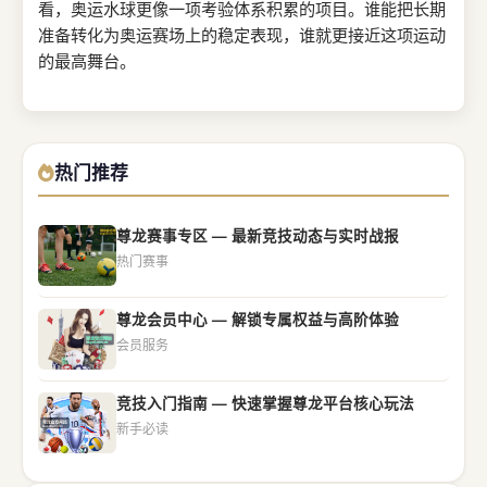
看，奥运水球更像一项考验体系积累的项目。谁能把长期
准备转化为奥运赛场上的稳定表现，谁就更接近这项运动
的最高舞台。
热门推荐
尊龙赛事专区 — 最新竞技动态与实时战报
热门赛事
尊龙会员中心 — 解锁专属权益与高阶体验
会员服务
竞技入门指南 — 快速掌握尊龙平台核心玩法
新手必读