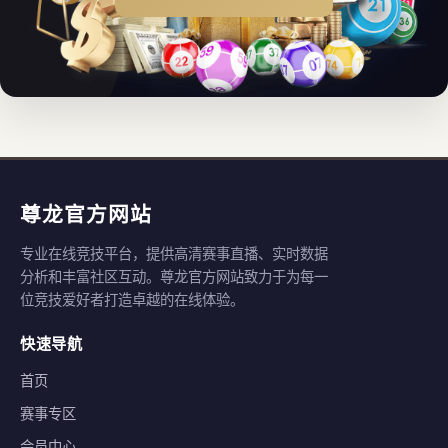
尊龙官方网站
专业在线竞技平台，提供高清赛事直播、实时数据
分析和丰富社区互动。尊龙官方网站致力于为每一
位竞技爱好者打造卓越的在线体验。
快速导航
首页
赛事专区
会员中心