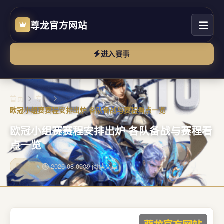
尊龙官方网站
进入赛事
首页
专题
欧冠小组赛赛程安排出炉 各队备战与赛程看点一览
欧冠小组赛赛程安排出炉 各队备战与赛程看
点一览
专题
2026-08-09
阅读文章